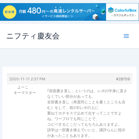
内
ニフティ慶友会
容
を
ス
キ
ッ
プ
2005-11-11 2:37 PM
#28709
よーこ
｢前面書き直し」というのは、レポの中身に直さ
キーマスター
なくていい部分があっても、
全部書き直し（再度同じことを書くところも含
む）をして、前のDレポの上に
重ねてホチキスで止めて出すってことですよ
ね。ワープロでも同じことで、
コピペするとこだってもちろんありますよ。
語学は一部書き換えでいいと、講評らんに指示
があったこともあります。