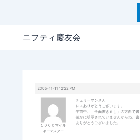
内
ニフティ慶友会
容
を
ス
キ
ッ
プ
2005-11-11 12:22 PM
チェリーマンさん
レスありがとうございます。
午前中、「全面書き直し」の方向で書
確かに明示されていませんからね、書
ありがとうございました。
１０００マイル
キーマスター