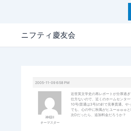
内
ニフティ慶友会
容
を
ス
キ
ッ
プ
2005-11-09 6:58 PM
近世英文学史の再レポートが分厚過ぎて、
仕方ないので、近くのホームセンターで中
10号(普通は3号)の針で見事貫通。や
でも、心の中に秋風がヒユーゅゅゅと
次Dだったら、追加料金だろうか？
神様Ⅱ
キーマスター