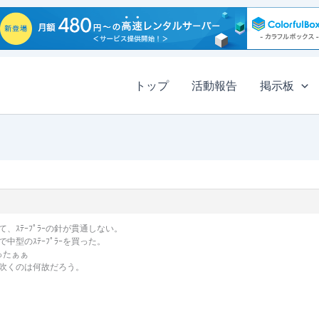
トップ
活動報告
掲示板
ｽﾃｰﾌﾟﾗｰの針が貫通しない。
型のｽﾃｰﾌﾟﾗｰを買った。
ったぁぁ
吹くのは何故だろう。