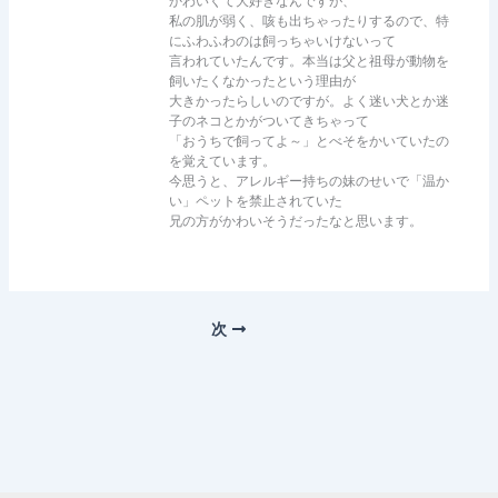
かわいくて大好きなんですが、
私の肌が弱く、咳も出ちゃったりするので、特
にふわふわのは飼っちゃいけないって
言われていたんです。本当は父と祖母が動物を
飼いたくなかったという理由が
大きかったらしいのですが。よく迷い犬とか迷
子のネコとかがついてきちゃって
「おうちで飼ってよ～」とべそをかいていたの
を覚えています。
今思うと、アレルギー持ちの妹のせいで「温か
い」ペットを禁止されていた
兄の方がかわいそうだったなと思います。
次