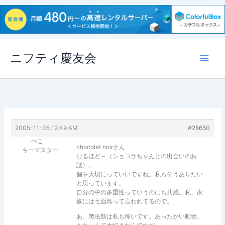
内
ニフティ慶友会
容
を
ス
キ
ッ
プ
2005-11-05 12:49 AM
#28650
ぺこ
chocolat noirさん
キーマスター
なるほど～（ショコラちゃんとの出会いのお
話）。
個を大切にっていいですね。私もそうありたい
と思っています。
自分の中の多重性っていうのにも共感。私、家
族には七面鳥って言われてるので。
あ、爬虫類は私も怖いです。あったかい動物、