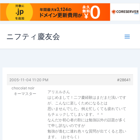
内
ニフティ慶友会
容
を
ス
キ
ッ
プ
2005-11-04 11:20 PM
#28641
chocolat noir
アリエルさん
キーマスター
はじめまして！二フ慶経験はまだまだ浅いです
が、こんなに楽しくためになるとは
思いませんでした。例え忙しくても疲れていて
もチェックしてしまいます。＾＾
なんだか初心者の割には勉強以外の話題が多く
て申し訳ないのですが
勉強が進むに連れ色々な質問が出てくると思い
ます。（おそらく）