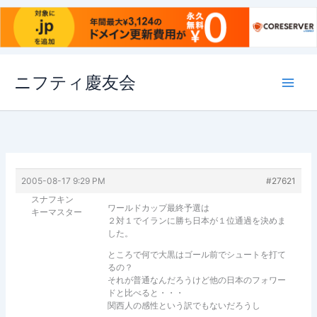
内
ニフティ慶友会
容
を
ス
キ
ッ
プ
2005-08-17 9:29 PM
#27621
スナフキン
ワールドカップ最終予選は
キーマスター
２対１でイランに勝ち日本が１位通過を決めま
した。
ところで何で大黒はゴール前でシュートを打て
るの？
それが普通なんだろうけど他の日本のフォワー
ドと比べると・・・
関西人の感性という訳でもないだろうし