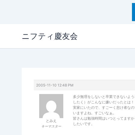
内
ニフティ慶友会
容
を
ス
キ
ッ
プ
2005-11-10 12:48 PM
多少無理をしないと卒業できないよう
したく）がこんなに嫌いだったとは！
実家にいたので、すごーく怠け者なの
いますよね。すごいなぁ。
皆さんは勉強時間はいつとってますか
とみえ
したいです。
キーマスター