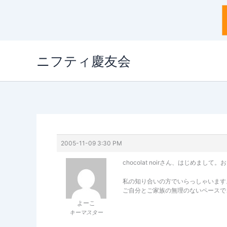
内
ニフティ慶友会
容
を
ス
キ
ッ
プ
2005-11-09 3:30 PM
chocolat noirさん、はじめまし
私の知り合いの方でいらっしゃいます
ご自分とご家族の無理のないペースで
よーこ
キーマスター