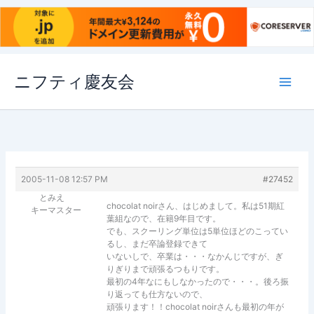
内
ニフティ慶友会
容
を
ス
キ
ッ
プ
2005-11-08 12:57 PM
#27452
とみえ
chocolat noirさん、はじめまして。私は51期紅
キーマスター
葉組なので、在籍9年目です。
でも、スクーリング単位は5単位ほどのこってい
るし、まだ卒論登録できて
いないしで、卒業は・・・なかんじですが、ぎ
りぎりまで頑張るつもりです。
最初の4年なにもしなかったので・・・。後ろ振
り返っても仕方ないので、
頑張ります！！chocolat noirさんも最初の年が