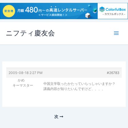
内
ニフティ慶友会
容
を
ス
キ
ッ
プ
2005-08-18 2:27 PM
#26783
かめ
中国文学取ったかたっていらっしゃいますか？
キーマスター
講義内容が知りたいんですけど、、、、
次