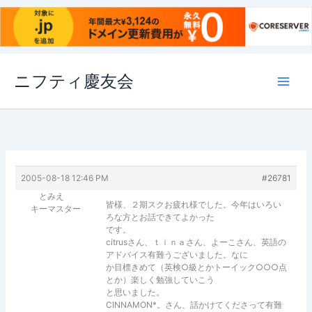
内
ニフティ慶友会
容
を
ス
キ
ッ
プ
2005-08-18 12:46 PM
#26781
とみえ
皆様、２期スクお疲れ様でした。今年はいろい
キーマスター
ろな方とお話できてよかった
です。
citrusさん、ｔｉｎａさん、よーこさん、英語の
アドバイス有難うございました。なに
か目標きめて（英検○級とかトーイック○○○点
とか）楽しく勉強していこう
と思いました。
CINNAMON*。さん、話かけてくださって有難