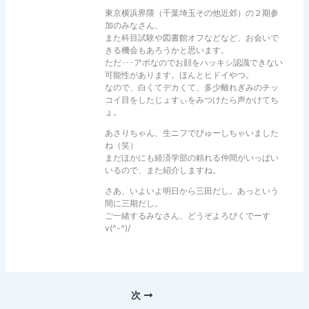
東京横浜界隈（千葉埼玉その他近郊）の２期参
加のみなさん、
また科目試験や図書館オフなどなど、お会いで
きる機会もあろうかと思います。
ただ･･･アポなのでお顔をハッキシ認識できない
可能性があります。ほんとヒドイやつ。
なので、白くてデカくて、多少離れぎみのチッ
コイ目をしたじょすぃをみつけたら声かけてち
ょ。
あさりちゃん、生ニフでびゅーしちゃいました
ね（笑）
まだほかにも経済学部の頼れる仲間がいっぱい
いるので、また紹介しますね。
さあ、いよいよ明日から三田だし。あっという
間に三期だし。
ご一緒するみなさん、どうぞよろぴくでーす
v(^-^)/
次