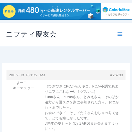
内
ニフティ慶友会
容
を
ス
キ
ッ
プ
2005-08-18 11:51 AM
#26780
よーこ
（ひさびさにPCからカキコ。PCが不調であま
キーマスター
りニフにこれなーい！グスン…）
Lunaさん、citrusさん、とみえさん、そのほか
遠方から夏スク２期に参加された方々、おつか
れさまでした～。
お会いできて、そしてたくさんおしゃべりでき
て、とても嬉しかったです。
♪来年の夏も～♪（by ZARD)また会えますよう
に･･･。