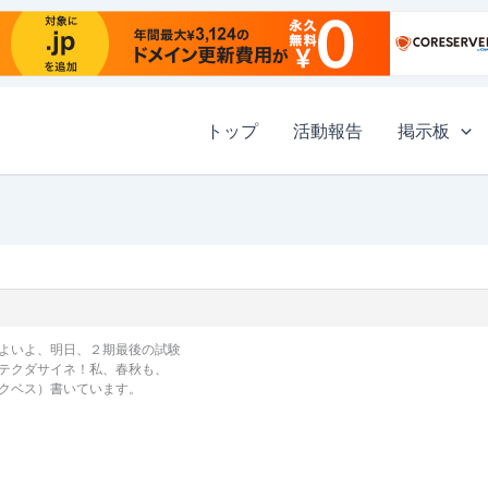
トップ
活動報告
掲示板
よいよ、明日、２期最後の試験
テクダサイネ！私、春秋も、
クベス）書いています。