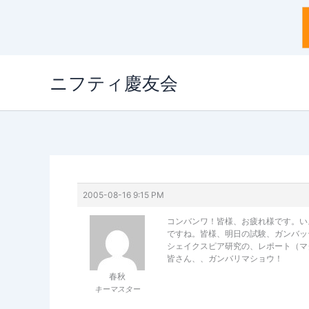
内
ニフティ慶友会
容
を
ス
キ
ッ
プ
2005-08-16 9:15 PM
コンバンワ！皆様、お疲れ様です。い
ですね。皆様、明日の試験、ガンバッ
シェイクスピア研究の、レポート（マ
皆さん、、ガンバリマショウ！
春秋
キーマスター