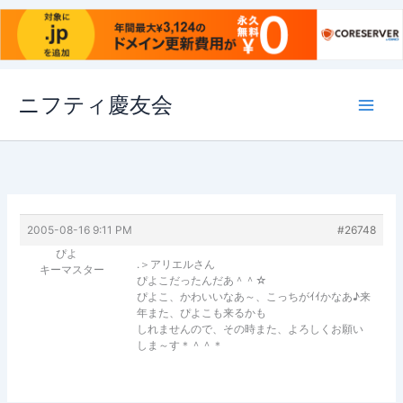
内
ニフティ慶友会
容
を
ス
キ
ッ
プ
2005-08-16 9:11 PM
#26748
ぴよ
.＞アリエルさん
キーマスター
ぴよこだったんだあ＾＾☆
ぴよこ、かわいいなあ～、こっちがｲｲかなあ♪来
年また、ぴよこも来るかも
しれませんので、その時また、よろしくお願い
しま～す＊＾＾＊