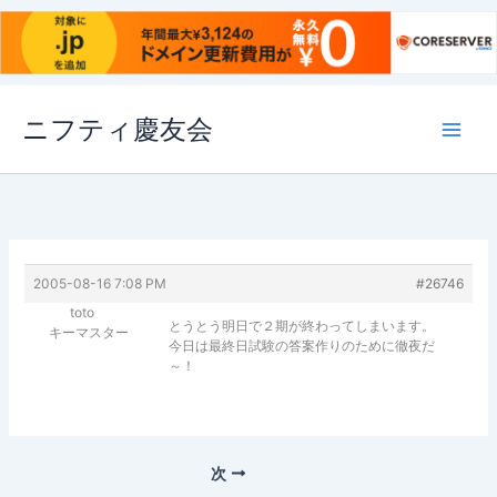
内
ニフティ慶友会
容
を
ス
キ
ッ
プ
2005-08-16 7:08 PM
#26746
toto
とうとう明日で２期が終わってしまいます。
キーマスター
今日は最終日試験の答案作りのために徹夜だ
～！
次