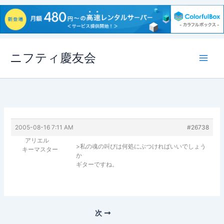
内
ニフティ慶友会
容
を
ス
キ
ッ
プ
2005-08-16 7:11 AM
#26738
アリエル
>私の魂の叫びは何処にぶつければいいでしょう
キーマスター
か
ギターですね。
次