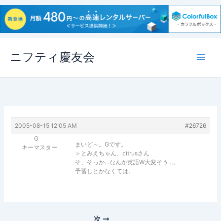
内
ニフティ慶友会
容
を
ス
キ
ッ
プ
2005-08-15 12:05 AM
#26726
G
まいど～。Gです。
キーマスター
＞とみえちゃん、citrusさん
そ、そっか…なんか英語W大変そう…。
予習しとかなくては。
次