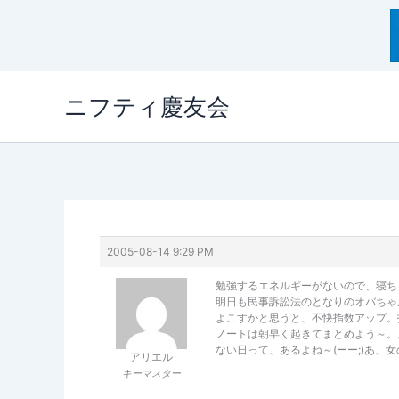
内
ニフティ慶友会
容
を
ス
キ
ッ
プ
2005-08-14 9:29 PM
勉強するエネルギーがないので、寝ち
明日も民事訴訟法のとなりのオバちゃ
よこすかと思うと、不快指数アップ。
ノートは朝早く起きてまとめよう～。
ない日って、あるよね～(ーー;)あ、
アリエル
キーマスター