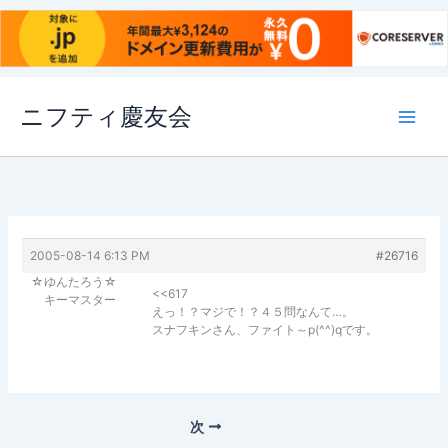
内
ニフティ慶友会
容
を
ス
キ
ッ
プ
2005-08-14 6:13 PM
#26716
☆ゆんたろう☆
<<617
キーマスター
えっ！？マジで！？４５問なんて…。
スナフキンさん、ファイト～p(^^)qです。
次