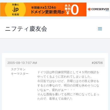
内
ニフティ慶友会
容
を
ス
キ
ッ
プ
2005-08-13 7:07 AM
#26706
スナフキン
ドイツ語は昨日練習問題として４５問の独訳を
キーマスター
やってくるように言われてしまいました。
今日迄ではないけど、月曜にはその答え併せを
するとの事なので、明日の日曜も休めそうにな
いなぁー。疲れがぁー・・・
そんな愚痴を書いてる間に７時になってしまっ
たので、着替えて出発(^_^;