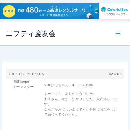
内
ニフティ慶友会
容
を
ス
キ
ッ
プ
2005-08-12 11:56 PM
#26702
ぽぽ[popo]
> ☆ぽぽちゃんにギヨーム連絡
キーマスター
よーこさん、ありがとうでした。
安倍さん、確かに預かりました。大変嬉しいで
す。
なんだかお忙しいようですが身体にお気をつけ
て頑張ってください。