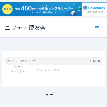
内
ニフティ慶友会
容
を
ス
キ
ッ
プ
2005-08-12 6:18 PM
#26699
アリエル
いらっしゃいまほー
キーマスター
次