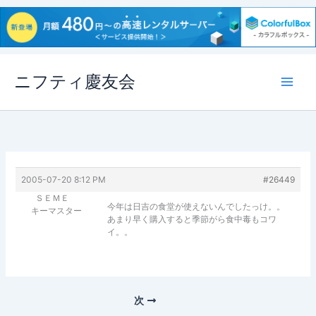
内
ニフティ慶友会
容
を
ス
キ
ッ
プ
2005-07-20 8:12 PM
#26449
ＳＥＭＥ
今年は日吉の食堂が使えないんでしたっけ。。
キーマスター
あまり早く購入すると季節がら食中毒もコワ
イ。。
次