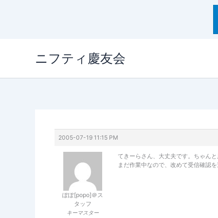
内
ニフティ慶友会
容
を
ス
キ
ッ
プ
2005-07-19 11:15 PM
てきーらさん、大丈夫です。ちゃんと
まだ作業中なので、改めて受信確認を
ぽぽ[popo]＠ス
タッフ
キーマスター