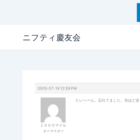
内
ニフティ慶友会
容
を
ス
キ
ッ
プ
2005-07-19 12:39 PM
たいへーん。忘れてました。先ほど送
１０００マイル
キーマスター