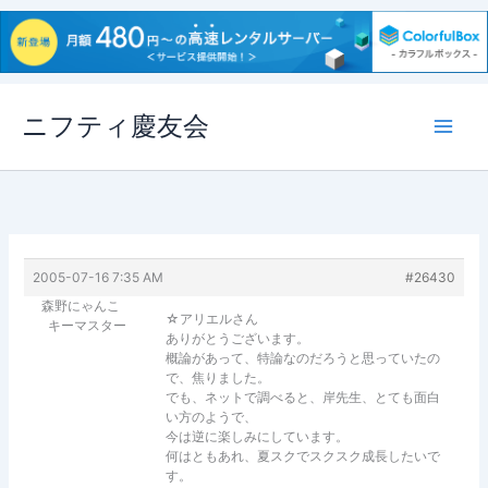
内
ニフティ慶友会
容
を
ス
キ
ッ
プ
2005-07-16 7:35 AM
#26430
森野にゃんこ
☆アリエルさん
キーマスター
ありがとうございます。
概論があって、特論なのだろうと思っていたの
で、焦りました。
でも、ネットで調べると、岸先生、とても面白
い方のようで、
今は逆に楽しみにしています。
何はともあれ、夏スクでスクスク成長したいで
す。