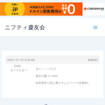
内
ニフティ慶友会
容
を
ス
キ
ッ
プ
2005-07-14 2:18 AM
#26421
RAIN
ぎゃ～～～(T_T)
キーマスター
独文の夏スクtext、
科学哲学と同じ厚さでしたーーー(文庫本)。