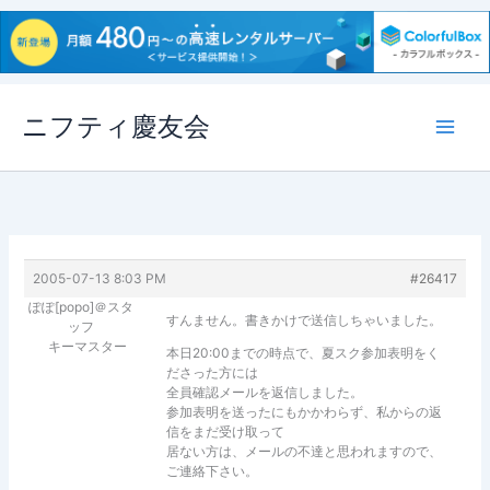
内
ニフティ慶友会
容
を
ス
キ
ッ
プ
2005-07-13 8:03 PM
#26417
ぽぽ[popo]＠スタ
すんません。書きかけで送信しちゃいました。
ッフ
キーマスター
本日20:00までの時点で、夏スク参加表明をく
ださった方には
全員確認メールを返信しました。
参加表明を送ったにもかかわらず、私からの返
信をまだ受け取って
居ない方は、メールの不達と思われますので、
ご連絡下さい。