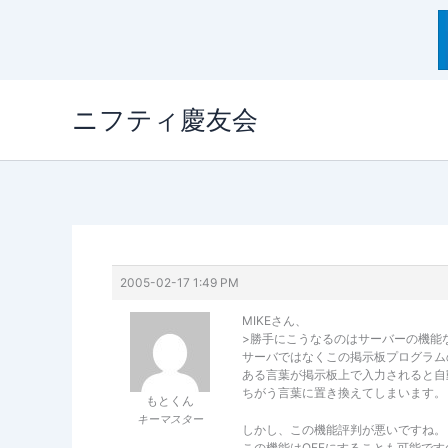
内
ニフティ慶友会
容
を
ス
キ
ッ
プ
2005-02-17 1:49 PM
MIKEさん、
>勝手にこうなるのはサーバーの機能
サーバではなくこの掲示板プログラム
ある言葉が掲示板上で入力されると自
ちがう言葉に置き換えてしまいます。
もとくん
キーマスター
しかし、この機能評判が悪いですね。
この機能はOFFにすることも可能で