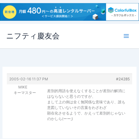
内
ニフティ慶友会
容
を
ス
キ
ッ
プ
2005-02-16 11:37 PM
#24285
MIKE
差別的用語を使えなくすることが差別の解消に
キーマスター
はならないと思うのですが、
まして上の例は全く無関係な意味であり、誰も
意図していないその言葉をわざわざ
顕在化させるようで、かえって差別的じゃない
のかしら(ーー;)