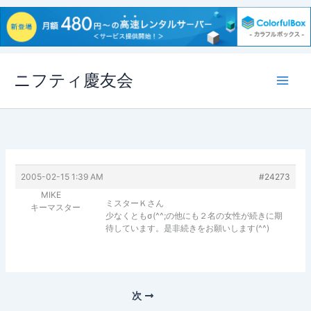
内
ニフティ慶友会
容
を
ス
キ
ッ
プ
2005-02-15 1:39 AM
#24273
MIKE
ミスターＫさん
キーマスター
少なくともσ(^^;の他にも２名の女性が続きに期
待しています。是非続きをお願いします(^^)
次