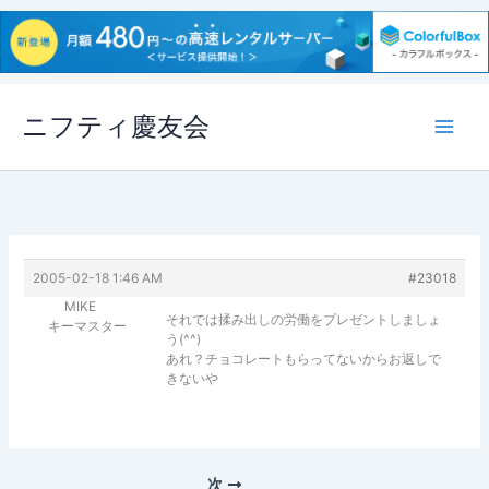
内
ニフティ慶友会
容
を
ス
キ
ッ
プ
2005-02-18 1:46 AM
#23018
MIKE
それでは揉み出しの労働をプレゼントしましょ
キーマスター
う(^^)
あれ？チョコレートもらってないからお返しで
きないや
次