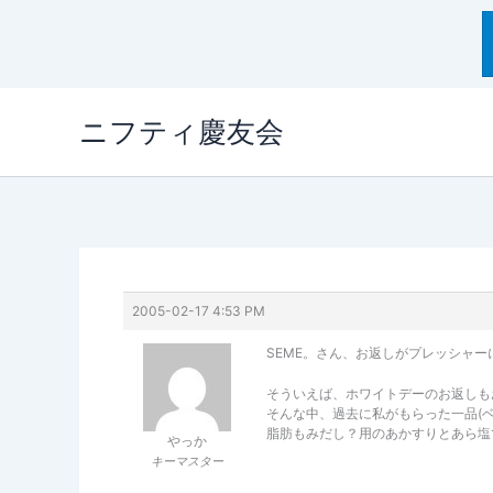
内
ニフティ慶友会
容
を
ス
キ
ッ
プ
2005-02-17 4:53 PM
SEME。さん、お返しがプレッシャ
そういえば、ホワイトデーのお返しも
そんな中、過去に私がもらった一品(ベ
脂肪もみだし？用のあかすりとあら塩で
やっか
キーマスター