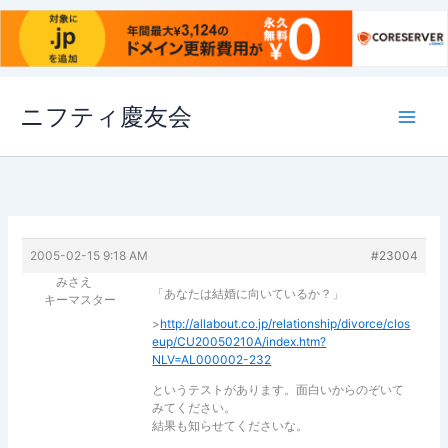
内
ニフティ慶友会
容
を
ス
キ
ッ
プ
2005-02-15 9:18 AM
#23004
みさえ
「あなたは結婚に向いているか？」
キーマスター
>
http://allabout.co.jp/relationship/divorce/clos
eup/CU20050210A/index.htm?
NLV=AL000002-232
というテストがあります。面白いからのぞいて
みてください。
結果も知らせてくださいな。