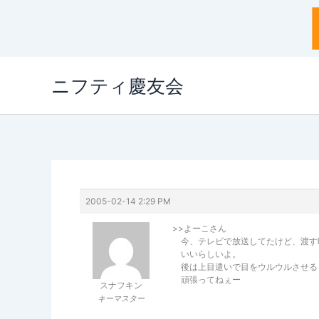
内
ニフティ慶友会
容
を
ス
キ
ッ
プ
2005-02-14 2:29 PM
>>よーこさん
今、テレビで放送してたけど、渡す
いいらしいよ。
後は上目遣いで目をウルウルさせる
頑張ってねぇー
スナフキン
キーマスター