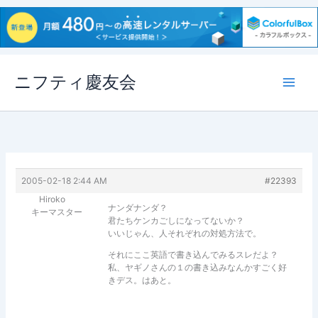
内
ニフティ慶友会
容
を
ス
キ
ッ
プ
2005-02-18 2:44 AM
#22393
Hiroko
ナンダナンダ？
キーマスター
君たちケンカごしになってないか？
いいじゃん、人それぞれの対処方法で。
それにここ英語で書き込んでみるスレだよ？
私、ヤギノさんの１の書き込みなんかすごく好
きデス。はあと。