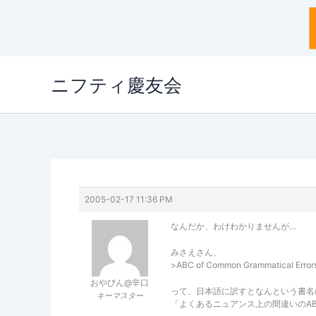
内
ニフティ慶友会
容
を
ス
キ
ッ
プ
2005-02-17 11:36 PM
なんだか、わけわかりませんが…
みさえさん、
>ABC of Common Grammatical Error
おやびん@辛口
って、日本語に訳すとなんという書名
キーマスター
「よくあるニュアンス上の間違いのA