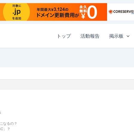
トップ
活動報告
掲示板
s
になるの？
BC」？