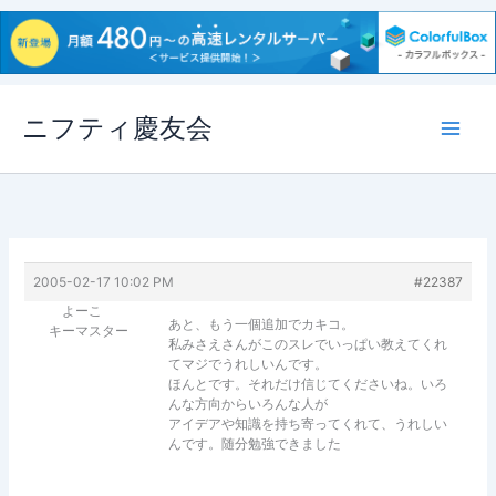
内
ニフティ慶友会
容
を
ス
キ
ッ
プ
2005-02-17 10:02 PM
#22387
よーこ
あと、もう一個追加でカキコ。
キーマスター
私みさえさんがこのスレでいっぱい教えてくれ
てマジでうれしいんです。
ほんとです。それだけ信じてくださいね。いろ
んな方向からいろんな人が
アイデアや知識を持ち寄ってくれて、うれしい
んです。随分勉強できました