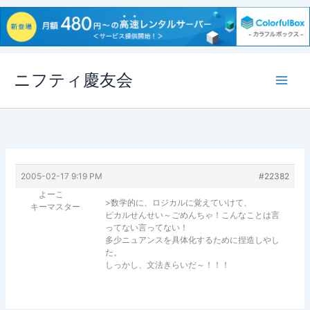
内
ニフティ慶友会
容
を
ス
キ
ッ
プ
2005-02-17 9:19 PM
#22382
よーこ
>数学的に、ロジカルに覚えていけて、
キーマスター
ピカルせんせい～ごめんちゃ！こんなことは言
ってない言ってない！
多少ニュアンスを具体化するために捏造しやし
た。
しっかし、文法きらいだ～！！！