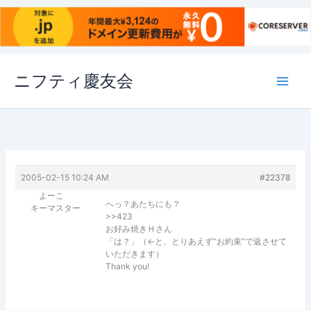
内
ニフティ慶友会
容
を
ス
キ
ッ
プ
2005-02-15 10:24 AM
#22378
よーこ
へっ？あたちにも？
キーマスター
>>423
お好み焼きＨさん
「は？」（←と、とりあえず“お約束”で返させて
いただきます）
Thank you!