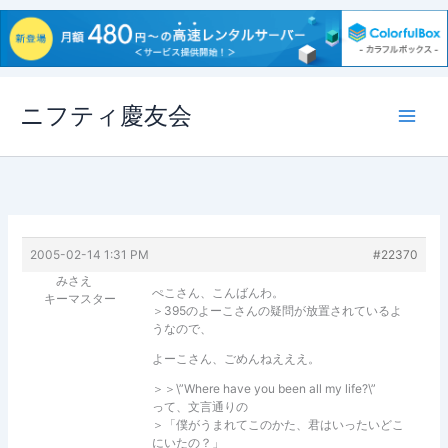
内
ニフティ慶友会
容
を
ス
キ
ッ
プ
2005-02-14 1:31 PM
#22370
みさえ
ぺこさん、こんばんわ。
キーマスター
＞395のよーこさんの疑問が放置されているよ
うなので、
よーこさん、ごめんねえええ。
＞＞\”Where have you been all my life?\”
って、文言通りの
＞「僕がうまれてこのかた、君はいったいどこ
にいたの？」