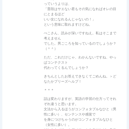
っていうよりは、
「普段はサエない君もその気になればオレの目
にとまるほど
いい女になれるんじゃないの！」
という意味に取れますけどね。
ぺこさん、読みが深いですねえ。私はそこまで
考えません
でした。男ごころを知っているのでしょうか？
（＾＾）
ただ、これだけじゃ、わかんないですね、やっ
ぱコンテクスト
代わってくるんでしょうか？
きちんとしたお答えできなくてごめんね。＞ど
なたかプリーズヘルプ！
＊＊＊
話は変わりますが、英語の学習の仕方ってそれ
ぞれ違うと思います。
文法から入るほうがコンフォタブルなひと（男
性に多い）、センテンスや感覚で
を身につけちゃうのがコンフォタブルなひと
（女性に多い）。