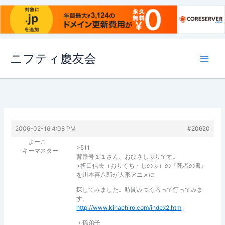
内
ニフティ慶友会
容
を
ス
キ
ッ
プ
2006-02-16 4:08 PM
#20620
よーこ
>511
キーマスター
背番号１１さん、おひさしぶりです。
>折口信夫（おりくち・しのぶ）の『死者の書』
を川本喜八郎が人形アニメに
探してみました。時間みつくろって行ってみま
す。
http://www.kihachiro.com/index2.htm
＞孫弟子