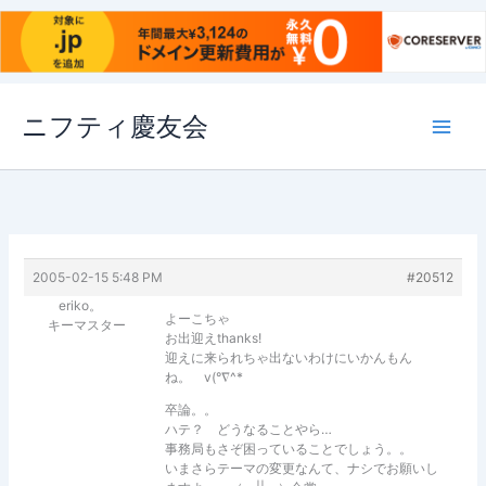
内
ニフティ慶友会
容
を
ス
キ
ッ
プ
2005-02-15 5:48 PM
#20512
eriko。
よーこちゃ
キーマスター
お出迎えthanks!
迎えに来られちゃ出ないわけにいかんもん
ね。 v(°∇^*
卒論。。
ハテ？ どうなることやら…
事務局もさぞ困っていることでしょう。。
いまさらテーマの変更なんて、ナシでお願いし