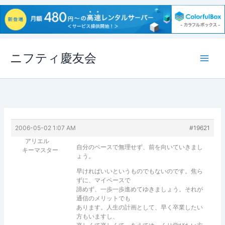
内
ニフティ慶友会
容
を
ス
キ
ッ
プ
2006-05-02 1:07 AM
#19621
アリエル
自分のペースで無理せず、前を向いていきまし
キーマスター
ょう。
早ければいいというものでもないのです。焦ら
ずに、マイペースで
諦めず、一歩一歩進めてゆきましょう。それが
通信のメリットでも
あります。人生の計画として、早く卒業したい
方もいますし、