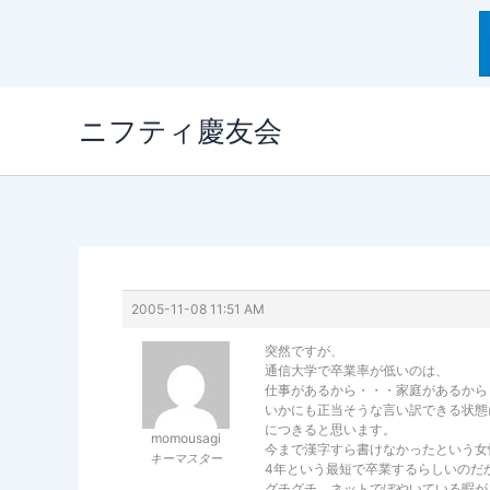
内
ニフティ慶友会
容
を
ス
キ
ッ
プ
2005-11-08 11:51 AM
突然ですが、
通信大学で卒業率が低いのは、
仕事があるから・・・家庭があるから
いかにも正当そうな言い訳できる状態
につきると思います。
momousagi
今まで漢字すら書けなかったという女
キーマスター
4年という最短で卒業するらしいのだ
グチグチ、ネットでぼやいている暇が