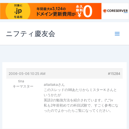
内
ニフティ慶友会
容
を
ス
キ
ッ
プ
2006-05-06 10:25 AM
#15284
tina
altaitakaさん
キーマスター
このスレッドの98あたりからミスターＫさんと
いうかたが
英語2の勉強方法を紹介されています。(^_^)v
私も2年前初めての科目試験で、すごく参考にな
ったのでよかったらご覧になってください。