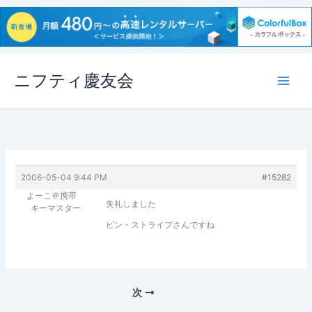
内
ニフティ慶友会
容
を
ス
キ
ッ
プ
2006-05-04 9:44 PM
#15282
よーこ＠携帯
失礼しました
キーマスター
ピン・ストライプさんですね
次