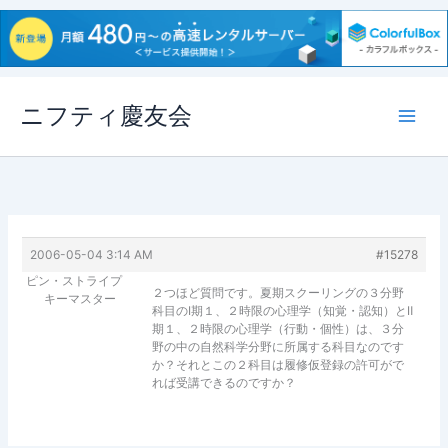
内
ニフティ慶友会
容
を
ス
キ
ッ
プ
2006-05-04 3:14 AM
#15278
ピン・ストライプ
２つほど質問です。夏期スクーリングの３分野
キーマスター
科目のⅠ期１、２時限の心理学（知覚・認知）とⅡ
期１、２時限の心理学（行動・個性）は、３分
野の中の自然科学分野に所属する科目なのです
か？それとこの２科目は履修仮登録の許可がで
れば受講できるのですか？