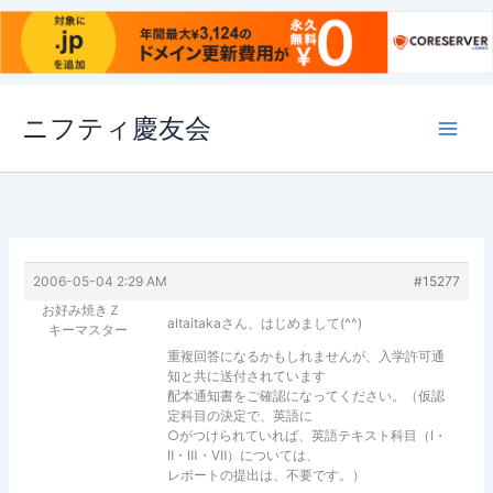
内
ニフティ慶友会
容
を
ス
キ
ッ
プ
2006-05-04 2:29 AM
#15277
お好み焼きＺ
altaitakaさん、はじめまして(^^)
キーマスター
重複回答になるかもしれませんが、入学許可通
知と共に送付されています
配本通知書をご確認になってください。（仮認
定科目の決定で、英語に
○がつけられていれば、英語テキスト科目（Ⅰ・
Ⅱ・Ⅲ・Ⅶ）については、
レポートの提出は、不要です。）