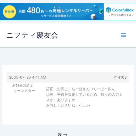
内
ニフティ慶友会
容
を
ス
キ
ッ
プ
2005-07-20 4:41 AM
#14103
お好み焼きZ
訂正（お詫び）ちーぼさん→ちーぼーさん
キーマスター
現在、手首を負傷しているため、数々の入力ミ
スが、ありますが
お許しくださいね。<(_ _)>
次